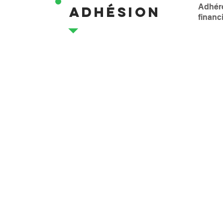
Adhére
ADHÉSION
financ